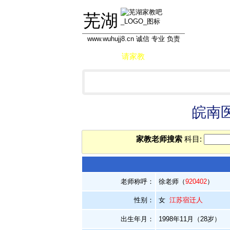
芜湖
www.wuhujj8.cn 诚信 专业 负责
首页
请家教
做家教
学员信息库
皖南医
家教老师搜索
科目:
老师称呼：
徐老师（
920402
）
性别：
女
江苏宿迁人
出生年月：
1998年11月（28岁）