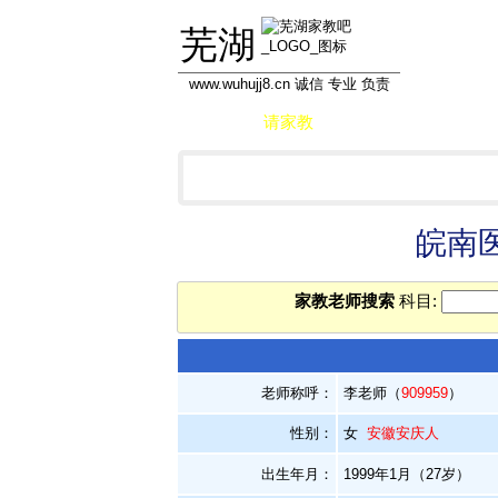
芜湖
www.wuhujj8.cn 诚信 专业 负责
首页
请家教
做家教
学员信息库
皖南医
家教老师搜索
科目:
老师称呼：
李老师（
909959
）
性别：
女
安徽安庆人
出生年月：
1999年1月（27岁）