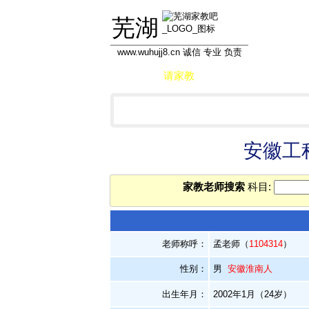
芜湖
www.wuhujj8.cn 诚信 专业 负责
首页
请家教
做家教
学员信息库
安徽工
家教老师搜索
科目:
老师称呼：
孟老师（
1104314
）
性别：
男
安徽淮南人
出生年月：
2002年1月（24岁）