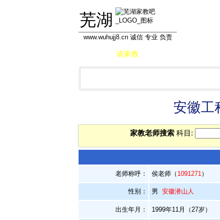
芜湖
www.wuhujj8.cn 诚信 专业 负责
首页
请家教
做家教
学员信息库
安徽工
家教老师搜索
科目:
老师称呼：
侯老师（
1091271
）
性别：
男
安徽潜山人
出生年月：
1999年11月（27岁）