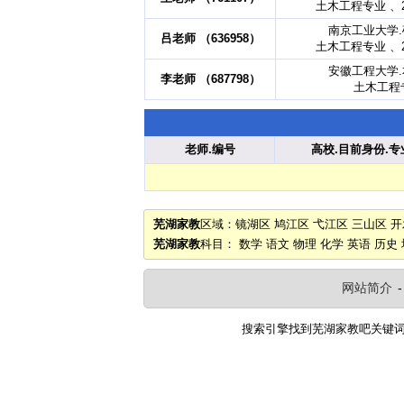
土木工程专业 、2
南京工业大学
吕老师 （636958）
土木工程专业 、2
安徽工程大学
李老师 （687798）
土木工程
老师.编号
高校.目前身份.专
芜湖家教
区域：
镜湖区
鸠江区
弋江区
三山区
开
芜湖家教
科目：
数学
语文
物理
化学
英语
历史
网站简介
搜索引擎找到
芜湖家教吧
关键