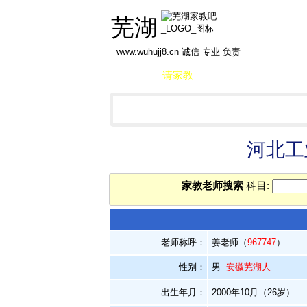
芜湖
www.wuhujj8.cn 诚信 专业 负责
首页
请家教
做家教
学员信息库
河北工
家教老师搜索
科目:
老师称呼：
姜老师（
967747
）
性别：
男
安徽芜湖人
出生年月：
2000年10月（26岁）