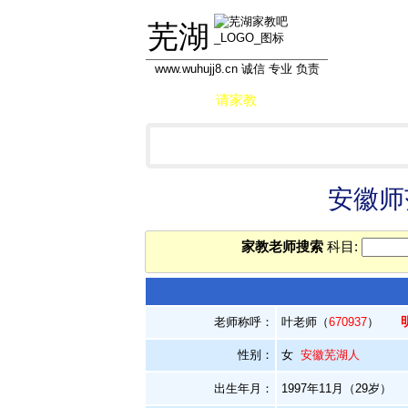
芜湖
www.wuhujj8.cn 诚信 专业 负责
首页
请家教
做家教
学员信息库
安徽师
家教老师搜索
科目:
老师称呼：
叶老师（
670937
）
性别：
女
安徽芜湖人
出生年月：
1997年11月（29岁）