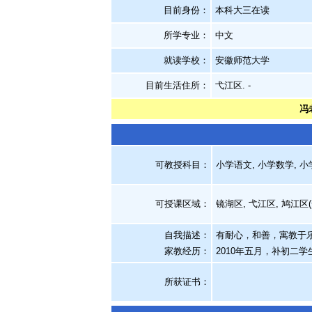
目前身份：
本科大三在读
所学专业：
中文
就读学校：
安徽师范大学
目前生活住所：
弋江区. -
冯
可教授科目：
小学语文, 小学数学, 小
可授课区域：
镜湖区, 弋江区, 鸠江区
自我描述：
有耐心，和善，寓教于
家教经历
：
2010年五月，补初二
所获证书
：