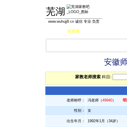
芜湖
www.wuhujj8.cn 诚信 专业 负责
首页
请家教
做家教
学员信息库
安徽师
家教老师搜索
科目:
明
老师称呼：
冯老师（
49940
）
性别：
女
出生年月：
1992年1月（34岁）