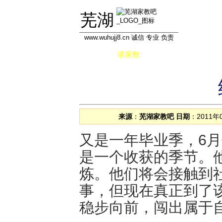
芜湖
www.wuhujj8.cn 诚信 专业 负责
首页
请家教
做家教
学员信息库
来源
：
芜湖家教吧
日期
：2011年
又是一年毕业季，6
是一个收获的季节。
炼。他们将会接触到
事，但现在真正到了
稳步向前，闯出属于